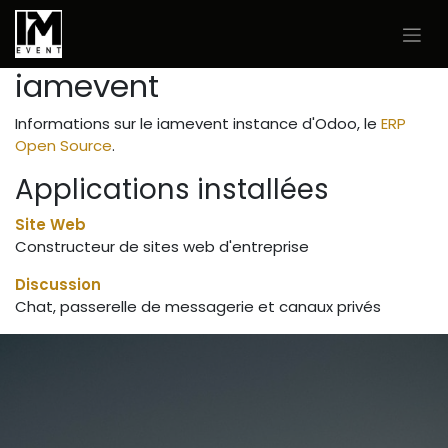
Se rendre au contenu
iamevent
Informations sur le iamevent instance d'Odoo, le
ERP
Open Source
.
Applications installées
Site Web
Constructeur de sites web d'entreprise
Discussion
Chat, passerelle de messagerie et canaux privés